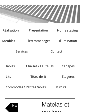
Réalisation
Présentation
Home staging
Meubles
Electroménager
Illumination
Services
Contact
Tables
Chaises / Fauteuils
Canapés
Lits
Têtes de lit
Étagères
Commodes / Petites tables
Miroirs
Matelas et
RETOUR
orellers