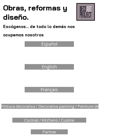
Obras, reformas y
diseño.
Escógenos... de todo lo demás nos
ocupamos nosotros
Español
English
Français
Pintura decorativa / Decorative painting / Peinture décorative
Cocinas / Kitchens / Cuisine
Partner