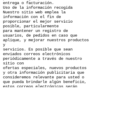
entrega o facturación.
Uso de la información recogida
Nuestro sitio web emplea la
información con el fin de
proporcionar el mejor servicio
posible, particularmente
para mantener un registro de
usuarios, de pedidos en caso que
aplique, y mejorar nuestros productos
y
servicios. Es posible que sean
enviados correos electrónicos
periódicamente a través de nuestro
sitio con
ofertas especiales, nuevos productos
y otra información publicitaria que
consideremos relevante para usted o
que pueda brindarle algún beneficio,
estos correos electrónicos serán
enviados a la dirección que usted
proporcione y podrán ser cancelados
en cualquier momento.
MAX FOUCHER está altamente
comprometido para cumplir con el
compromiso de mantener su información
segura. Usamos los sistemas más
avanzados y los actualizamos
constantemente para asegurarnos que