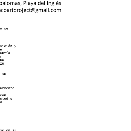
alomas, Playa del inglés
ecoartproject@gmail.com
o se
sición y
e
antía
r
na
ZU,
 su
armente
con
sted o
d
se en su