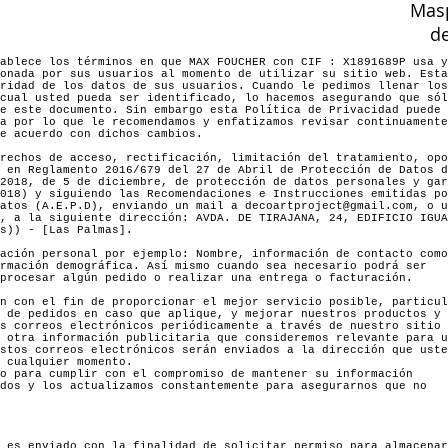
Masp
d
ablece los términos en que MAX FOUCHER con CIF : X1891689P usa y
onada por sus usuarios al momento de utilizar su sitio web. Esta
ridad de los datos de sus usuarios. Cuando le pedimos llenar los
cual usted pueda ser identificado, lo hacemos asegurando que sól
e este documento. Sin embargo esta Política de Privacidad puede
a por lo que le recomendamos y enfatizamos revisar continuamente
e acuerdo con dichos cambios.
rechos de acceso, rectificación, limitación del tratamiento, opo
 en Reglamento 2016/679 del 27 de Abril de Protección de Datos d
2018, de 5 de diciembre, de protección de datos personales y gar
018) y siguiendo las Recomendaciones e Instrucciones emitidas po
atos (A.E.P.D), enviando un mail a decoartproject@gmail.com, o u
, a la siguiente dirección: AVDA. DE TIRAJANA, 24, EDIFICIO IGUA
s)) - [Las Palmas].
ación personal por ejemplo: Nombre, información de contacto como
rmación demográfica. Así mismo cuando sea necesario podrá ser
procesar algún pedido o realizar una entrega o facturación.
n con el fin de proporcionar el mejor servicio posible, particul
 de pedidos en caso que aplique, y mejorar nuestros productos y
s correos electrónicos periódicamente a través de nuestro sitio 
 otra información publicitaria que consideremos relevante para u
stos correos electrónicos serán enviados a la dirección que uste
 cualquier momento.
o para cumplir con el compromiso de mantener su información
dos y los actualizamos constantemente para asegurarnos que no
 es enviado con la finalidad de solicitar permiso para almacenar