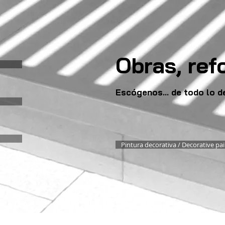
Obras, ref
Escógenos... de todo lo
Pintura decorativa / Decorative pai