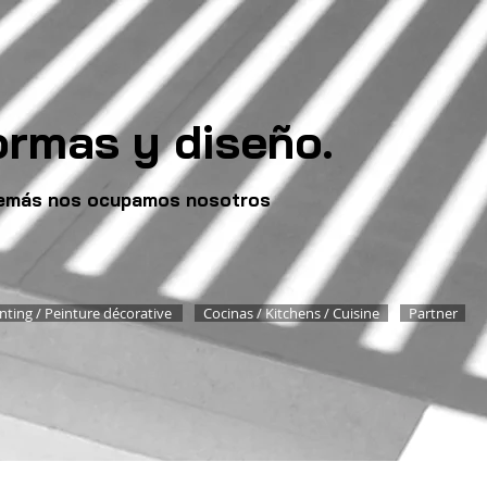
ormas y diseño.
 demás nos ocupamos nosotros
nting / Peinture décorative
Cocinas / Kitchens / Cuisine
Partner