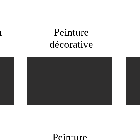
n
Peinture
décorative
Peinture