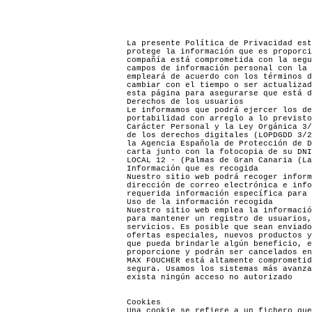
La presente Política de Privacidad est
protege la información que es proporci
compañía está comprometida con la segu
campos de información personal con la 
empleará de acuerdo con los términos d
cambiar con el tiempo o ser actualizad
esta página para asegurarse que está d
Derechos de los usuarios
Le informamos que podrá ejercer los de
portabilidad con arreglo a lo previsto
Carácter Personal y la Ley Orgánica 3/
de los derechos digitales (LOPDGDD 3/2
la Agencia Española de Protección de D
carta junto con la fotocopia de su DNI
LOCAL 12 - (Palmas de Gran Canaria (La
Información que es recogida
Nuestro sitio web podrá recoger inform
dirección de correo electrónica e info
requerida información específica para 
Uso de la información recogida
Nuestro sitio web emplea la informació
para mantener un registro de usuarios,
servicios. Es posible que sean enviado
ofertas especiales, nuevos productos y
que pueda brindarle algún beneficio, e
proporcione y podrán ser cancelados en
MAX FOUCHER está altamente comprometid
segura. Usamos los sistemas más avanza
exista ningún acceso no autorizado
Cookies
Una cookie se refiere a un fichero que