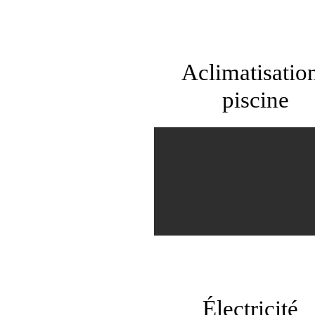
Aclimatisatio
piscine
Électricité