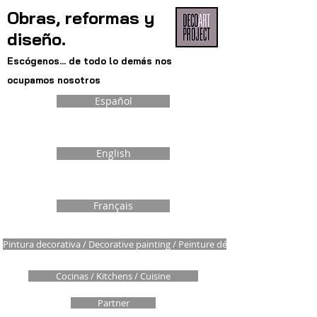
Obras, reformas y
diseño.
Escógenos... de todo lo demás nos
ocupamos nosotros
Español
English
Français
Pintura decorativa / Decorative painting / Peinture décorative
Cocinas / Kitchens / Cuisine
Partner