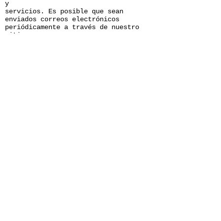
y
servicios. Es posible que sean
enviados correos electrónicos
periódicamente a través de nuestro
sitio con
ofertas especiales, nuevos productos
y otra información publicitaria que
consideremos relevante para usted o
que pueda brindarle algún beneficio,
estos correos electrónicos serán
enviados a la dirección que usted
proporcione y podrán ser cancelados
en cualquier momento.
MAX FOUCHER está altamente
comprometido para cumplir con el
compromiso de mantener su información
segura. Usamos los sistemas más
avanzados y los actualizamos
constantemente para asegurarnos que
no
exista ningún acceso no autorizado
Cookies
Una cookie se refiere a un fichero
que es enviado con la finalidad de
solicitar permiso para almacenarse en
su