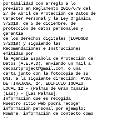
portabilidad con arreglo a lo
previsto en Reglamento 2016/679 del
27 de Abril de Protección de Datos de
Carácter Personal y la Ley Orgánica
3/2018, de 5 de diciembre, de
protección de datos personales y
garantía
de los derechos digitales (LOPDGDD
3/2018) y siguiendo las
Recomendaciones e Instrucciones
emitidas por
la Agencia Española de Protección de
Datos (A.E.P.D), enviando un mail a
decoartproject@gmail.com, o una
carta junto con la fotocopia de su
DNI, a la siguiente dirección: AVDA.
DE TIRAJANA, 24, EDIFICIO IGUAZU,
LOCAL 12 - (Palmas de Gran Canaria
(Las)) - [Las Palmas].
Información que es recogida
Nuestro sitio web podrá recoger
información personal por ejemplo:
Nombre, información de contacto como
su
dirección de correo electrónica e
información demográfica. Así mismo
cuando sea necesario podrá ser
requerida información específica para