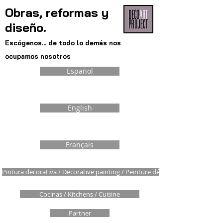
Obras, reformas y
diseño.
Escógenos... de todo lo demás nos
ocupamos nosotros
Español
English
Français
Pintura decorativa / Decorative painting / Peinture décorative
Cocinas / Kitchens / Cuisine
Partner