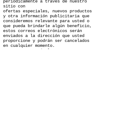
periódicamente a través de nuestro
sitio con
ofertas especiales, nuevos productos
y otra información publicitaria que
consideremos relevante para usted o
que pueda brindarle algún beneficio,
estos correos electrónicos serán
enviados a la dirección que usted
proporcione y podrán ser cancelados
en cualquier momento.
MAX FOUCHER está altamente
comprometido para cumplir con el
compromiso de mantener su información
segura. Usamos los sistemas más
avanzados y los actualizamos
constantemente para asegurarnos que
no
exista ningún acceso no autorizado
Cookies
Una cookie se refiere a un fichero
que es enviado con la finalidad de
solicitar permiso para almacenarse en
su
ordenador, al aceptar dicho fichero
se crea y la cookie sirve entonces
para tener información respecto al