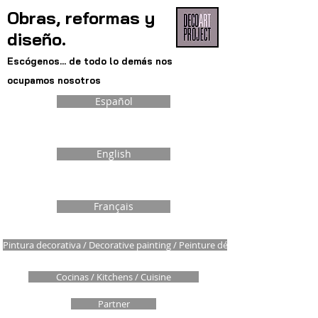
Obras, reformas y
diseño.
Escógenos... de todo lo demás nos
ocupamos nosotros
Español
English
Français
Pintura decorativa / Decorative painting / Peinture décorative
Cocinas / Kitchens / Cuisine
Partner